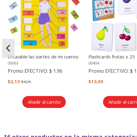
Encajable las partes de mi cuerpo
Flashcards frutas x 25
(mujer)
00063
00404
Promo EFECTIVO:
$ 1.96
Promo EFECTIVO:
$ 1
$2,13
$13,65
$4,26
Añadir al carrito
Añadir al carr
16 otros productos en la misma categoría: