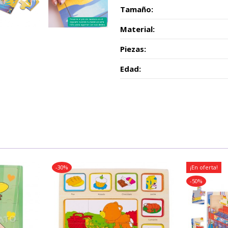
Tamaño:
Material:
Piezas:
Edad:
-30%
¡En oferta!
-50%