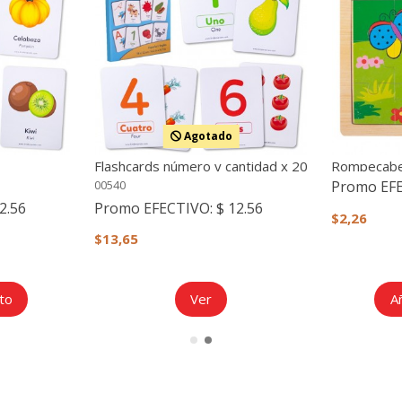
Agotado
Flashcards número y cantidad x 20
Rompecabez
piezas)
Promo EF
00540
2.56
Promo EFECTIVO:
$ 12.56
$2,26
$13,65
ito
Ver
Añ