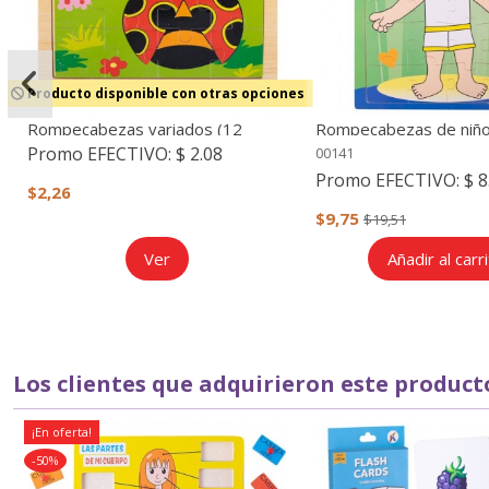
Producto disponible con otras opciones
Rompecabezas variados (12
Rompecabezas de niño
piezas)
(24 piezas)
Promo EFECTIVO:
$ 2.08
00141
Promo EFECTIVO:
$ 8
$2,26
$9,75
$19,51
Ver
Añadir al carr
Los clientes que adquirieron este produc
¡En oferta!
-50%