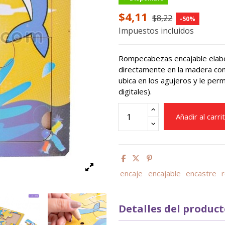
$4,11
$8,22
-50%
Impuestos incluidos
Rompecabezas encajable elabo
directamente en la madera con 
ubica en los agujeros y le perm
digitales).
Añadir al carri
encaje
encajable
encastre
Detalles del produc