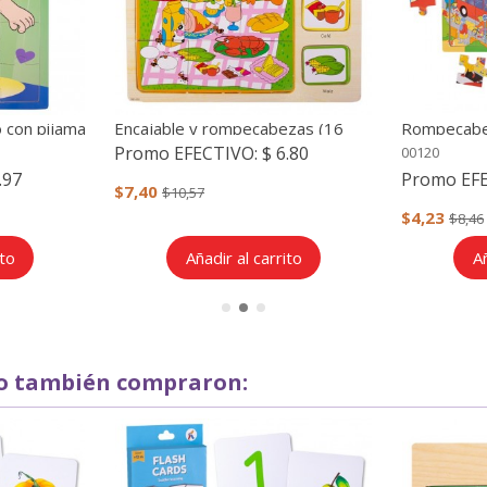
 con pijama
Encajable y rompecabezas (16
Rompecabeza
piezas)
piezas)
Promo EFECTIVO:
$ 6.80
00120
.97
Promo EF
$7,40
$10,57
$4,23
$8,46
ito
Añadir al carrito
Añ
to también compraron: