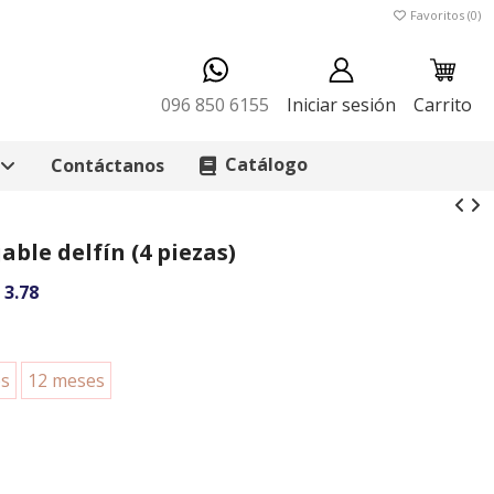
Favoritos (
0
)
096 850 6155
Iniciar sesión
Carrito
Catálogo
Contáctanos
ble delfín (4 piezas)
 3.78
es
12 meses