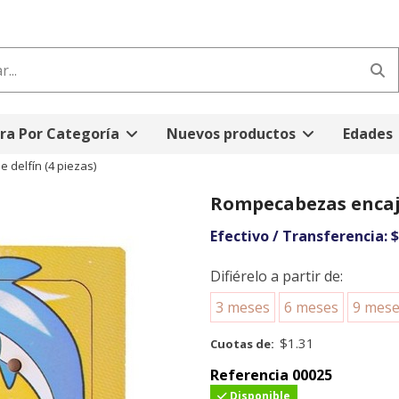
a Por Categoría
Nuevos productos
Edades
delfín (4 piezas)
Rompecabezas encaja
Efectivo / Transferencia:
$
Difiérelo a partir de:
3 meses
6 meses
9 mes
$1.31
Cuotas de:
Referencia
00025
Disponible