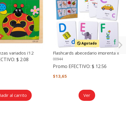
Agotado
as variados (12
Flashcards abecedario imprenta x
26
ECTIVO:
$ 2.08
00944
Promo EFECTIVO:
$ 12.56
$13,65
adir al carrito
Ver