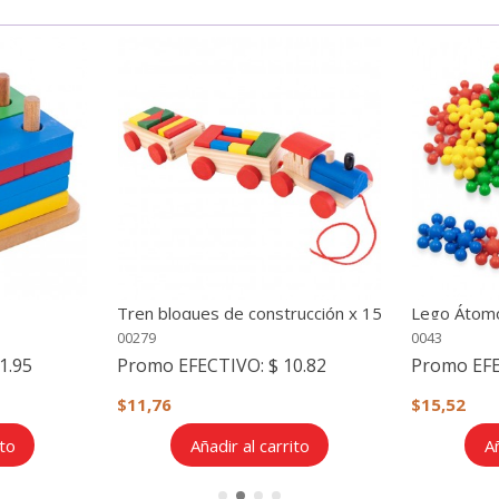
Tren bloques de construcción x 15
Lego Átomo
piezas
00279
0043
1.95
Promo EFECTIVO:
$ 10.82
Promo EF
$11,76
$15,52
ito
Añadir al carrito
Añ