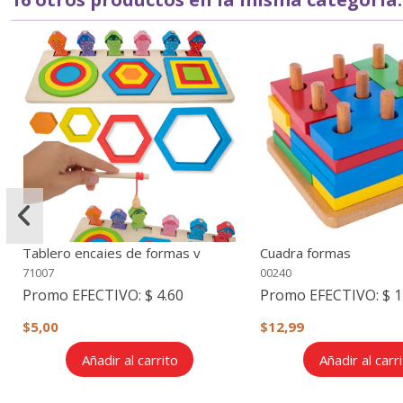
Tablero encajes de formas y
Cuadra formas
tamaños con caña de pescar
71007
00240
Promo EFECTIVO:
$ 4.60
Promo EFECTIVO:
$ 1
$5,00
$12,99
Añadir al carrito
Añadir al carr