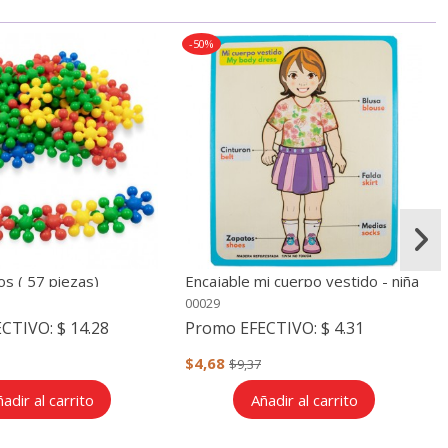
-50%
s ( 57 piezas)
Encajable mi cuerpo vestido - niña
00029
ECTIVO:
$ 14.28
Promo EFECTIVO:
$ 4.31
$4,68
$9,37
adir al carrito
Añadir al carrito