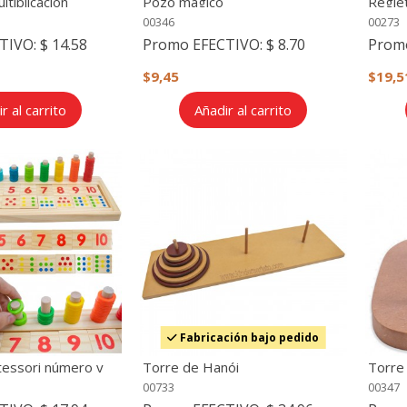
ltiplicación
Pozo mágico
Regle
00346
00273
TIVO:
$ 14.58
Promo EFECTIVO:
$ 8.70
Prom
$9,45
$19,5
r al carrito
Añadir al carrito
Fabricación bajo pedido
essori número y
Torre de Hanói
Torre
lógica
00733
00347