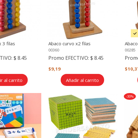
 3 filas
Abaco curvo x2 filas
Abaco 
00360
00285
TIVO:
$ 8.45
Promo EFECTIVO:
$ 8.45
Prom
$9,19
$10,3
r al carrito
Añadir al carrito
-30%