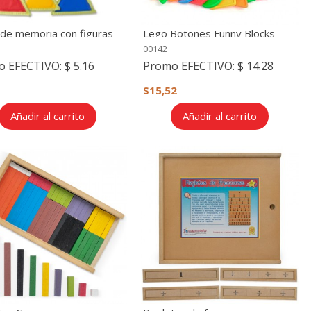
 de memoria con figuras
Lego Botones Funny Blocks
tricas (9 piezas en
00142
)
o EFECTIVO:
$ 5.16
Promo EFECTIVO:
$ 14.28
$15,52
Añadir al carrito
Añadir al carrito