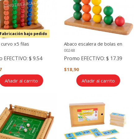
Fabricación bajo pedido
curvo x5 filas
Abaco escalera de bolas en
madera
00248
o EFECTIVO:
$ 9.54
Promo EFECTIVO:
$ 17.39
7
$18,90
Añadir al carrito
Añadir al carrito