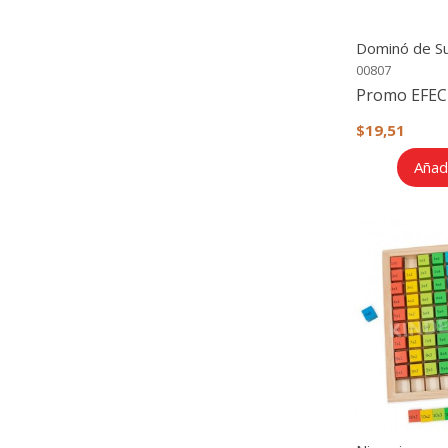
Dominó de Su
de madera
00807
Promo EFEC
$19,51
Añadi