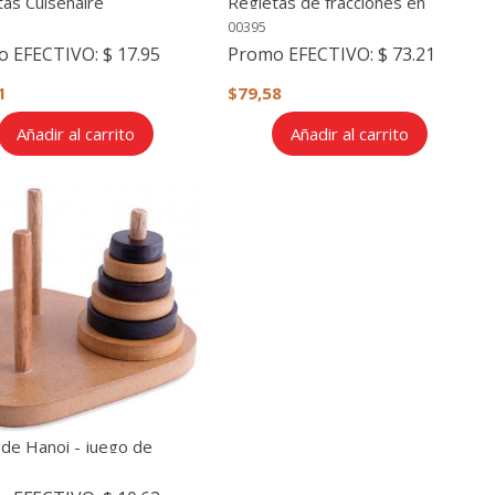
tas Cuisenaire
Regletas de fracciones en
madera
00395
o EFECTIVO:
$ 17.95
Promo EFECTIVO:
$ 73.21
1
$79,58
Añadir al carrito
Añadir al carrito
 de Hanoi - juego de
 y rapidez mental