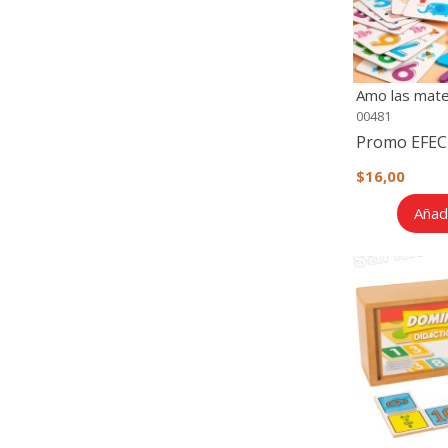
Amo las mate
mathematics
00481
Promo EFEC
$16,00
Añadi