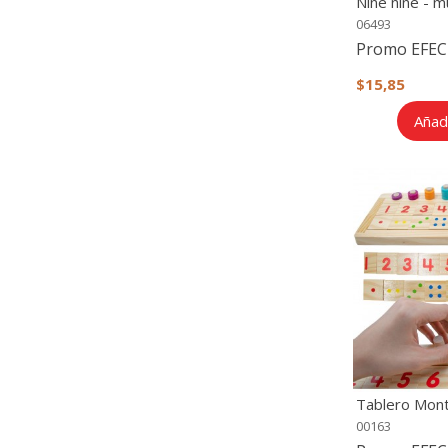
Nine nine - mu
06493
Promo EFEC
$15,85
Añadi
Tablero Mont
cantidad
00163