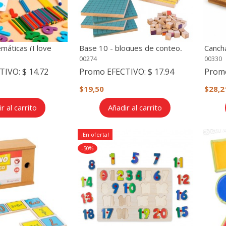
máticas (I love
Base 10 - bloques de conteo,
Canch
)
cubos de matematicas, aula
00274
00330
primaria
TIVO:
$ 14.72
Promo EFECTIVO:
$ 17.94
Prom
$19,50
$28,
r al carrito
Añadir al carrito
¡En oferta!
-50%