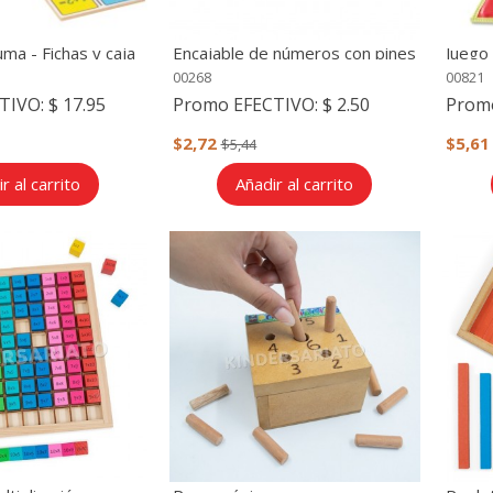
ma - Fichas y caja
Encajable de números con pines
Juego
del 1 al 20
geomé
00268
00821
pareja
TIVO:
$ 17.95
Promo EFECTIVO:
$ 2.50
Prom
$2,72
$5,61
$5,44
r al carrito
Añadir al carrito