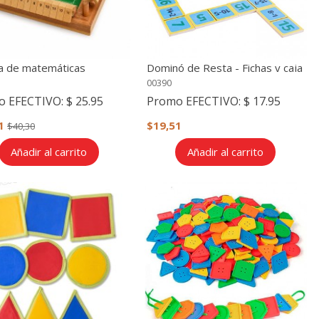
a de matemáticas
Dominó de Resta - Fichas y caja
de madera
00390
o EFECTIVO:
$ 25.95
Promo EFECTIVO:
$ 17.95
21
$19,51
$40,30
Añadir al carrito
Añadir al carrito