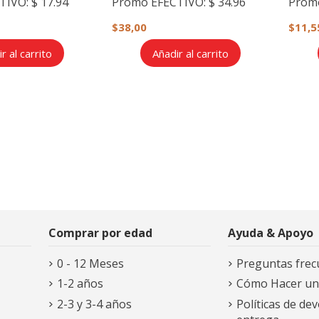
TIVO:
$ 17.94
Promo EFECTIVO:
$ 34.96
Prom
$38,00
$11,5
r al carrito
Añadir al carrito
Comprar por edad
Ayuda & Apoyo
0 - 12 Meses
Preguntas frec
1-2 años
Cómo Hacer un
2-3 y 3-4 años
Políticas de dev