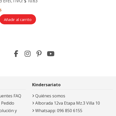
o EFECTIVO:
$ 10.63
5
Añadir al carrito
Kindersariato
uentes FAQ
Quiénes somos
 Pedido
Alborada 12va Etapa Mz.3 Villa 10
olución y
Whatsapp: 096 850 6155