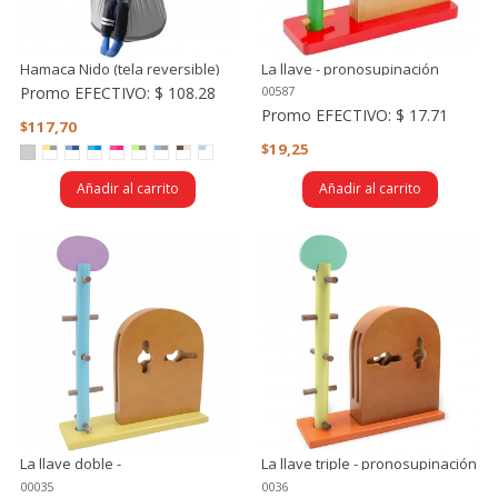
Hamaca Nido (tela reversible)
La llave - pronosupinación
Promo EFECTIVO:
$ 108.28
00587
Promo EFECTIVO:
$ 17.71
$117,70
$19,25
Añadir al carrito
Añadir al carrito
La llave doble -
La llave triple - pronosupinación
pronosupinación
00035
0036