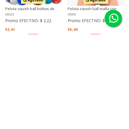
Agotado
Agotado
Pelota squish ball bolitas de
Pelota squish ball malla con
agua - water beads (unidad)
picos (unidad)
00523
00091
Promo EFECTIVO:
$ 2.22
Promo EFECTIVO:
$ 5.05
$2,41
$5,49
Ver
Ver
Pinza color - juego de pinzas
Puerta con herrajes
varios espesores
(cerraduras)
00316
00336
Promo EFECTIVO:
$ 8.50
Promo EFECTIVO:
$ 36.34