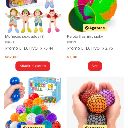
Agotado
Muñecos sexuados (8
Pelota flashing spiky
personajes)
00423
00199
Promo EFECTIVO:
$ 75.44
Promo EFECTIVO:
$ 2.76
$82,00
$3,00
Añadir al carrito
Ver