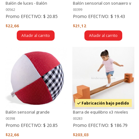
Balón de luces - Balón
Balón sensorial con sonajero y
multisensorial
manilla (blanco, rojo y negro)
00562
00399
Promo EFECTIVO:
$ 20.85
Promo EFECTIVO:
$ 19.43
$22,66
$21,12
Añadir al carrito
Añadir al carrito
Fabricación bajo pedido
Balón sensorial grande
Barra de equilibrio x3 niveles
00398
00283
Promo EFECTIVO:
$ 20.85
Promo EFECTIVO:
$ 186.79
$22,66
$203,03