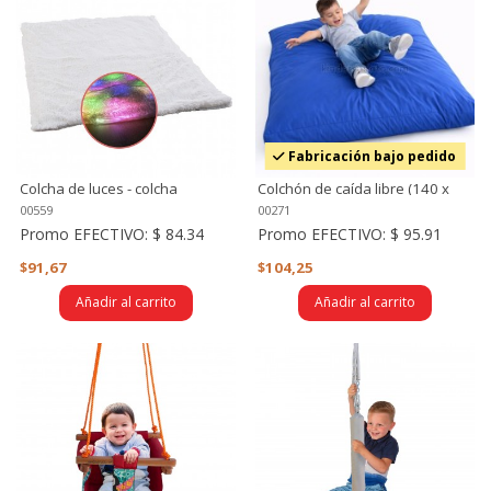
Fabricación bajo pedido
Colcha de luces - colcha
Colchón de caída libre (140 x
multisensorial
140)
00559
00271
Promo EFECTIVO:
$ 84.34
Promo EFECTIVO:
$ 95.91
$91,67
$104,25
Añadir al carrito
Añadir al carrito