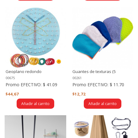
Geoplano redondo
Guantes de texturas (5
texturas)
00675
00261
Promo EFECTIVO:
$ 41.09
Promo EFECTIVO:
$ 11.70
$44,67
$12,72
Añadir al carrito
Añadir al carrito