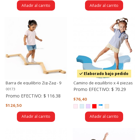
Añadir al carrito
Añadir al carrito
Elaborado bajo pedido
Barra de equilibrio Zig-Zag - 9
Camino de equilibrio x 4 piezas
piezas
- equilibrio, coordinación,
Promo EFECTIVO:
$ 70.29
00173
balance, reflejo.
Promo EFECTIVO:
$ 116.38
$76,40
$126,50
Añadir al carrito
Añadir al carrito