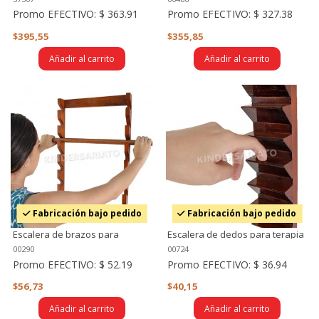
base
Promo EFECTIVO:
$ 363.91
Promo EFECTIVO:
$ 327.38
$395,55
$355,85
Añadir al carrito
Añadir al carrito
Fabricación bajo pedido
Fabricación bajo pedido
Escalera de brazos para
Escalera de dedos para terapia
terapia
00290
00724
Promo EFECTIVO:
$ 52.19
Promo EFECTIVO:
$ 36.94
$56,73
$40,15
Añadir al carrito
Añadir al carrito