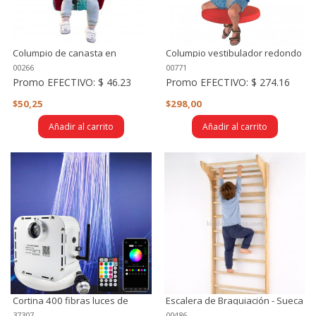
Columpio de canasta en
Columpio vestibulador redondo
madera
00266
00771
Promo EFECTIVO:
$ 46.23
Promo EFECTIVO:
$ 274.16
$50,25
$298,00
Añadir al carrito
Añadir al carrito
Cortina 400 fibras luces de
Escalera de Braquiación - Sueca
Techo de Fibra Óptica – con
37307
00486