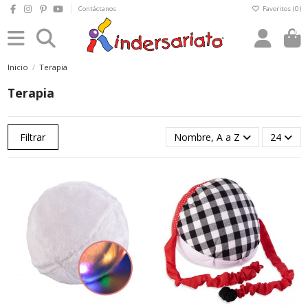
Contáctanos
Favoritos (
0
)
0
Inicio
Terapia
Terapia
Filtrar
Nombre, A a Z
24