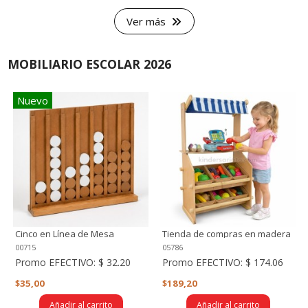
Ver más
MOBILIARIO ESCOLAR 2026
Nuevo
Cinco en Línea de Mesa
Tienda de compras en madera
- Incluye frutas, vegetales,
00715
05786
huevos y panes
Promo EFECTIVO:
$ 32.20
Promo EFECTIVO:
$ 174.06
$35,00
$189,20
Añadir al carrito
Añadir al carrito