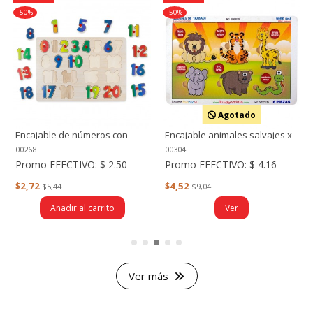
-50%
-50%
Agotado
Encajable de números con
Encajable animales salvajes x
pines del 1 al 20
6 piezas
00268
00304
Promo EFECTIVO:
$ 2.50
Promo EFECTIVO:
$ 4.16
$2,72
$4,52
$5,44
$9,04
Añadir al carrito
Ver
Ver más