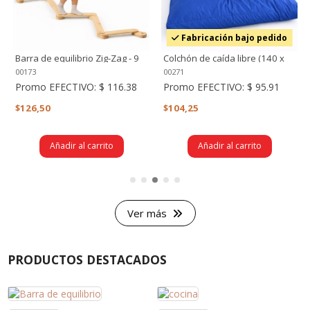
Fabricación bajo pedido
Barra de equilibrio Zig-Zag - 9
Colchón de caída libre (140 x
piezas
140)
00173
00271
Promo EFECTIVO:
$ 116.38
Promo EFECTIVO:
$ 95.91
$126,50
$104,25
Añadir al carrito
Añadir al carrito
Ver más
PRODUCTOS DESTACADOS