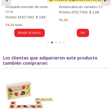
Encajable prendas de vestir
Rompecabezas variados (12
niño
piezas)
Promo EFECTIVO:
$ 2.08
00128
Promo EFECTIVO:
$ 3.89
$2,26
$4,23
$8,46
Añadir al carrito
Ver
Los clientes que adquirieron este producto
también compraron: