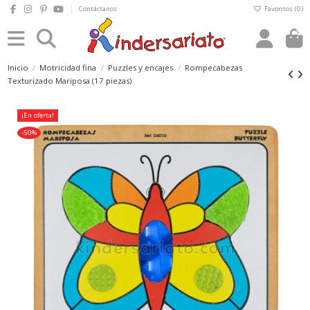
Contáctanos
Favoritos (
0
)
0
Inicio
Motricidad fina
Puzzles y encajes
Rompecabezas
Texturizado Mariposa (17 piezas)
¡En oferta!
-50%