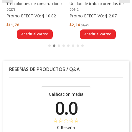
Tren bloques de construcción x
Unidad de trabajo prendas de
15 piezas
vestir
00279
00442
Promo EFECTIVO:
$ 10.82
Promo EFECTIVO:
$ 2.07
$11,76
$2,24
$4,49
Añadir al carrito
Añadir al carrito
RESEÑAS DE PRODUCTOS / Q&A
Calificación media
0.0
0 Reseña