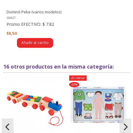
Dominó Peke (varios modelos)
- Fichas y caja de madera
00427
Promo EFECTIVO:
$ 7.82
$8,50
Añadir al carrito
16 otros productos en la misma categoría:
¡En oferta!
-50%