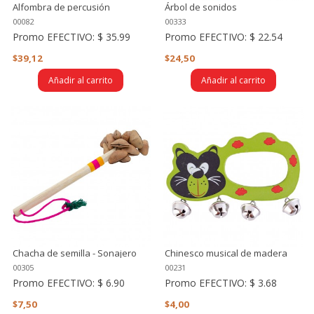
Alfombra de percusión
Árbol de sonidos
(percussion mixer)
00082
00333
Promo EFECTIVO:
$ 35.99
Promo EFECTIVO:
$ 22.54
$39,12
$24,50
Añadir al carrito
Añadir al carrito
Chacha de semilla - Sonajero
Chinesco musical de madera
con cascabeles
00305
00231
Promo EFECTIVO:
$ 6.90
Promo EFECTIVO:
$ 3.68
$7,50
$4,00