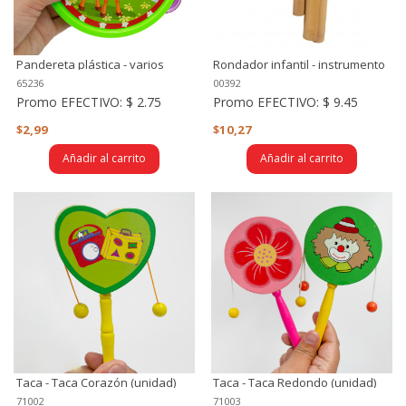
Pandereta plástica - varios
Rondador infantil - instrumento
modelos
musical de viento
65236
00392
Promo EFECTIVO:
$ 2.75
Promo EFECTIVO:
$ 9.45
$2,99
$10,27
Añadir al carrito
Añadir al carrito
Taca - Taca Corazón (unidad)
Taca - Taca Redondo (unidad)
71002
71003