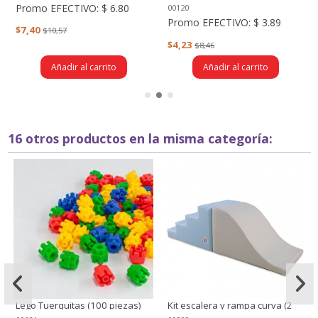
piezas)
(24 piezas)
Promo EFECTIVO:
$ 6.80
00120
Promo EFECTIVO:
$ 3.89
$7,40
$10,57
$4,23
$8,46
Añadir al carrito
Añadir al carrito
16 otros productos en la misma categoría:
Lego Tuerquitas (100 piezas)
Kit escalera y rampa curva (2
piezas) - Medium