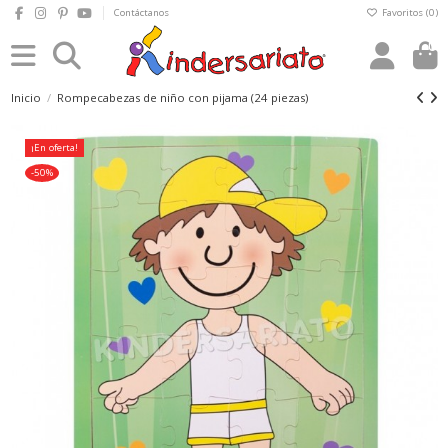
Contáctanos
Favoritos (
0
)
0
Inicio
Rompecabezas de niño con pijama (24 piezas)
¡En oferta!
-50%