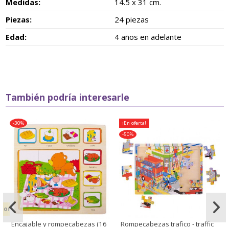
Medidas:
14.5 x 31 cm.
Piezas:
24 piezas
Edad:
4 años en adelante
También podría interesarle
-30%
¡En oferta!
-50%
ciones
Encajable y rompecabezas (16
Rompecabezas trafico - traffic