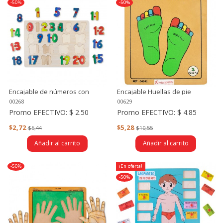
-50%
-50%
Encajable de números con
Encajable Huellas de pie
pines del 1 al 20
derecha e izquierda
00268
00629
Promo EFECTIVO:
$ 2.50
Promo EFECTIVO:
$ 4.85
$2,72
$5,28
$5,44
$10,55
Añadir al carrito
Añadir al carrito
-50%
¡En oferta!
-50%