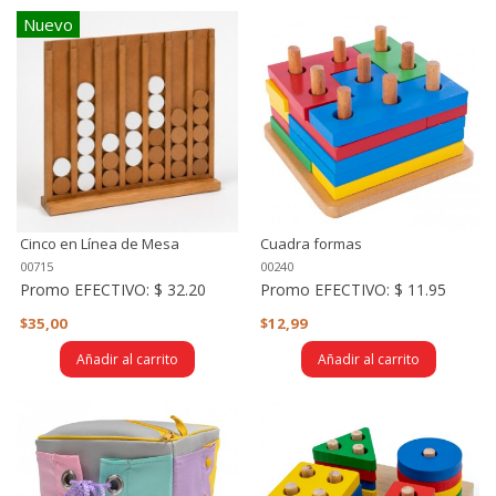
Nuevo
Cinco en Línea de Mesa
Cuadra formas
00715
00240
Promo EFECTIVO:
$ 32.20
Promo EFECTIVO:
$ 11.95
$35,00
$12,99
Añadir al carrito
Añadir al carrito