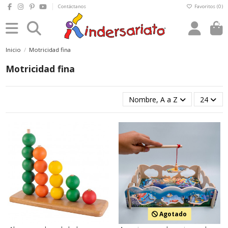
Contáctanos
Favoritos (
0
)
0
Inicio
Motricidad fina
Motricidad fina
Nombre, A a Z
24
Agotado