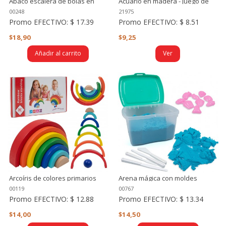
Abaco escalera de bolas en
Acuario en madera - juego de
madera
pesca
00248
21975
Promo EFECTIVO:
$ 17.39
Promo EFECTIVO:
$ 8.51
$18,90
$9,25
Añadir al carrito
Ver
Arcoíris de colores primarios
Arena mágica con moldes
Montessori - 9 piezas
00119
00767
Promo EFECTIVO:
$ 12.88
Promo EFECTIVO:
$ 13.34
$14,00
$14,50