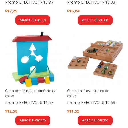
Promo EFECTIVO:
$ 15.87
Promo EFECTIVO:
$ 17.33
$17,25
$18,84
Añadir al carrito
Añadir al carrito
Casa de figuras geométricas -
Cinco en línea - juego de
encajable de formas, siluetas
estrategia, lógica y rapidez
00588
00352
mental
Promo EFECTIVO:
$ 11.57
Promo EFECTIVO:
$ 10.63
$12,58
$11,55
Añadir al carrito
Añadir al carrito