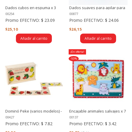
Dados cubos en espuma x 3
Dados suaves para apilar para
piezas (vocales, números,
bebés x 3 (Blanco, rojo y negro)
00254
00877
puntos)
Promo EFECTIVO:
$ 23.09
Promo EFECTIVO:
$ 24.06
$25,10
$26,15
Añadir al carrito
Añadir al carrito
¡En oferta!
-50%
Dominó Peke (varios modelos) -
Encajable animales salvajes x 7
Fichas y caja de madera
piezas
00427
00137
Promo EFECTIVO:
$ 7.82
Promo EFECTIVO:
$ 3.42