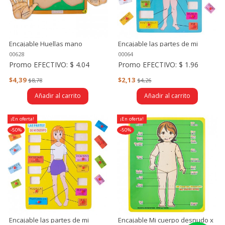
Encajable Huellas mano
Encajable las partes de mi
derecha e izquierda
cuerpo (hombre)
00628
00064
Promo EFECTIVO:
$ 4.04
Promo EFECTIVO:
$ 1.96
$4,39
$2,13
$8,78
$4,26
Añadir al carrito
Añadir al carrito
¡En oferta!
¡En oferta!
-50%
-50%
Encajable las partes de mi
Encajable Mi cuerpo desnudo x