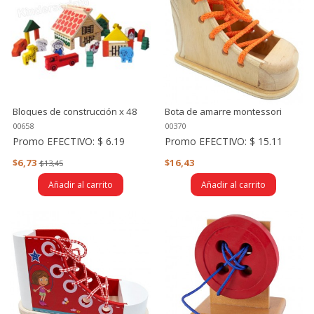
Bloques de construcción x 48
Bota de amarre montessori
piezas (granja)
00658
00370
Promo EFECTIVO:
$ 6.19
Promo EFECTIVO:
$ 15.11
$6,73
$16,43
$13,45
Añadir al carrito
Añadir al carrito