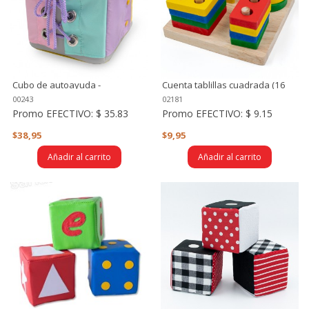
Cubo de autoayuda -
Cuenta tablillas cuadrada (16
montessori
piezas)
00243
02181
Promo EFECTIVO:
$ 35.83
Promo EFECTIVO:
$ 9.15
$38,95
$9,95
Añadir al carrito
Añadir al carrito