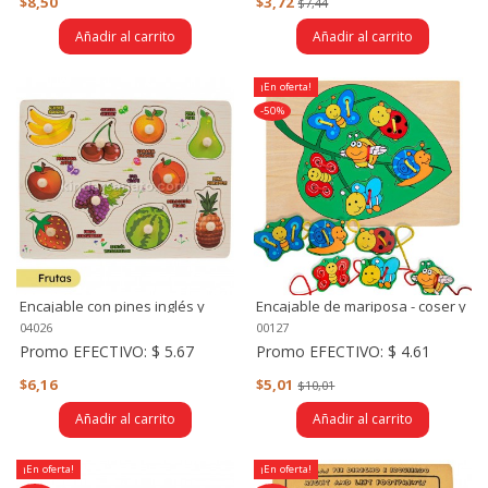
$8,50
$3,72
$7,44
Añadir al carrito
Añadir al carrito
¡En oferta!
-50%
Encajable con pines inglés y
Encajable de mariposa - coser y
español (varios modelos)
encajar
04026
00127
Promo EFECTIVO:
$ 5.67
Promo EFECTIVO:
$ 4.61
$6,16
$5,01
$10,01
Añadir al carrito
Añadir al carrito
¡En oferta!
¡En oferta!