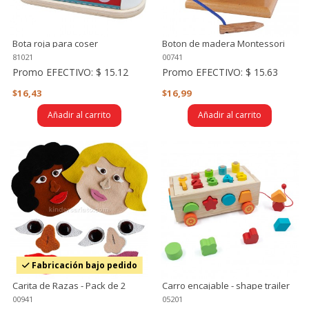
Bota roja para coser
Boton de madera Montessori
para coser
81021
00741
Promo EFECTIVO:
$ 15.12
Promo EFECTIVO:
$ 15.63
$16,43
$16,99
Añadir al carrito
Añadir al carrito
Fabricación bajo pedido
Carita de Razas - Pack de 2
Carro encajable - shape trailer
caritas
00941
05201