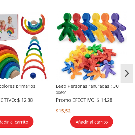
 colores primarios
Lego Personas ranuradas ( 30
 - 9 piezas
piezas)
00690
ECTIVO:
$ 12.88
Promo EFECTIVO:
$ 14.28
$15,52
adir al carrito
Añadir al carrito