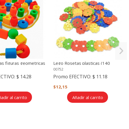
as figuras geometricas
Lego Rosetas plasticas (140
piezas)
00752
ECTIVO:
$ 14.28
Promo EFECTIVO:
$ 11.18
$12,15
adir al carrito
Añadir al carrito