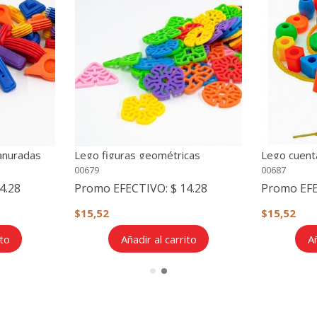
anuradas
Lego figuras geométricas
Lego cuent
ranuradas (56 piezas)
(96 piezas)
00679
00687
4.28
Promo EFECTIVO:
$ 14.28
Promo EF
$15,52
$15,52
ito
Añadir al carrito
Añ