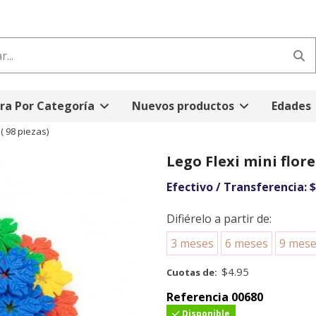
a Por Categoría
Nuevos productos
Edades
 ( 98 piezas)
Lego Flexi mini flore
Efectivo / Transferencia:
$
Difiérelo a partir de:
3 meses
6 meses
9 mes
$4.95
Cuotas de:
Referencia
00680
Disponible