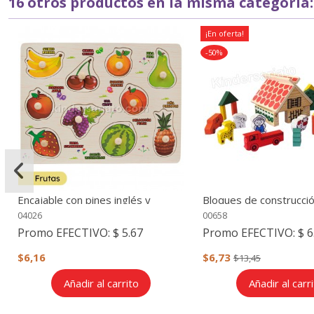
16 otros productos en la misma categoría:
¡En oferta!
-50%
Encajable con pines inglés y
Bloques de construcció
español (varios modelos)
piezas (granja)
04026
00658
Promo EFECTIVO:
$ 5.67
Promo EFECTIVO:
$ 6
$6,16
$6,73
$13,45
Añadir al carrito
Añadir al carr