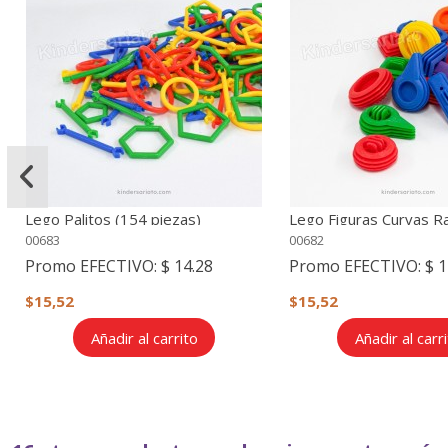
Lego Palitos (154 piezas)
Lego Figuras Curvas R
(43 piezas)
00683
00682
Promo EFECTIVO:
$ 14.28
Promo EFECTIVO:
$ 1
$15,52
$15,52
Añadir al carrito
Añadir al carr