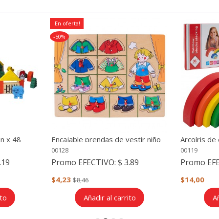
¡En oferta!
-50%
n x 48
Encajable prendas de vestir niño
Arcoíris de
Montessori
00128
00119
.19
Promo EFECTIVO:
$ 3.89
Promo EF
$4,23
$14,00
$8,46
ito
Añadir al carrito
Añ