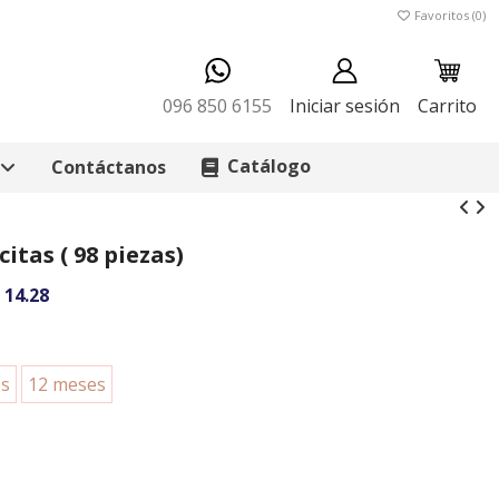
Favoritos (
0
)
096 850 6155
Iniciar sesión
Carrito
Catálogo
Contáctanos
citas ( 98 piezas)
 14.28
es
12 meses