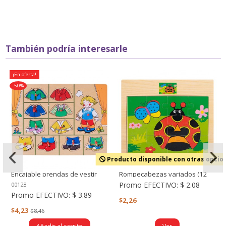
También podría interesarle
¡En oferta!
-50%
Producto disponible con otras opcio
Encajable prendas de vestir
Rompecabezas variados (12
niño
piezas)
Promo EFECTIVO:
$ 2.08
00128
Promo EFECTIVO:
$ 3.89
$2,26
$4,23
$8,46