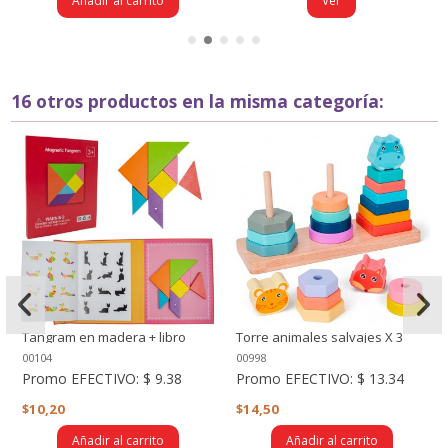
Añadir al carrito
Ver
16 otros productos en la misma categoría:
Tangram en madera + libro
Torre animales salvajes X 3
00104
00998
Promo EFECTIVO:
$ 9.38
Promo EFECTIVO:
$ 13.34
$10,20
$14,50
Añadir al carrito
Añadir al carrito