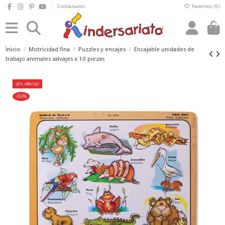
Contáctanos
Favoritos (
0
)
0
Inicio
Motricidad fina
Puzzles y encajes
Encajable unidades de
trabajo animales salvajes x 10 piezas
¡En oferta!
-50%