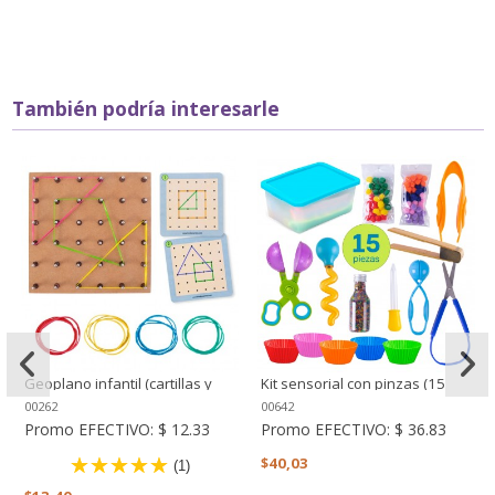
También podría interesarle
Geoplano infantil (cartillas y
Kit sensorial con pinzas (15
ligas)
piezas) - Motricidad fina
00262
00642
Promo EFECTIVO:
$ 12.33
Promo EFECTIVO:
$ 36.83
$40,03
(1)