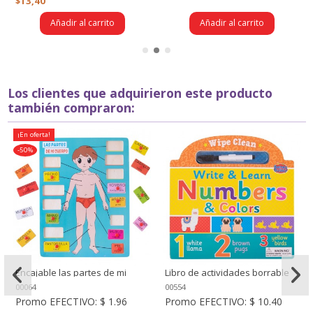
$13,40
Añadir al carrito
Añadir al carrito
Los clientes que adquirieron este producto
también compraron:
¡En oferta!
-50%
Encajable las partes de mi
Libro de actividades borrable
cuerpo (hombre)
(Pasta dura)
00064
00554
Promo EFECTIVO:
$ 1.96
Promo EFECTIVO:
$ 10.40