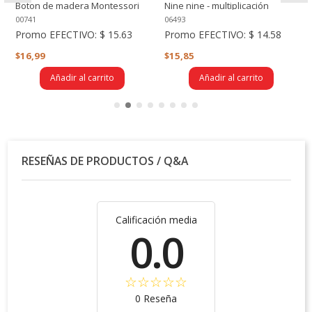
Boton de madera Montessori
Nine nine - multiplicación
para coser
00741
06493
Promo EFECTIVO:
$ 15.63
Promo EFECTIVO:
$ 14.58
$16,99
$15,85
Añadir al carrito
Añadir al carrito
RESEÑAS DE PRODUCTOS / Q&A
Calificación media
0.0
0 Reseña