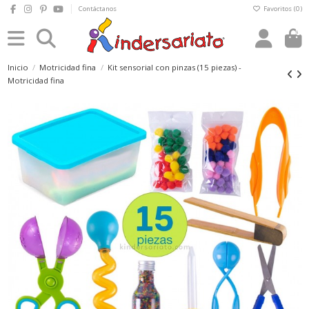
Contáctanos
Favoritos (
0
)
0
Inicio
Motricidad fina
Kit sensorial con pinzas (15 piezas) -
Motricidad fina