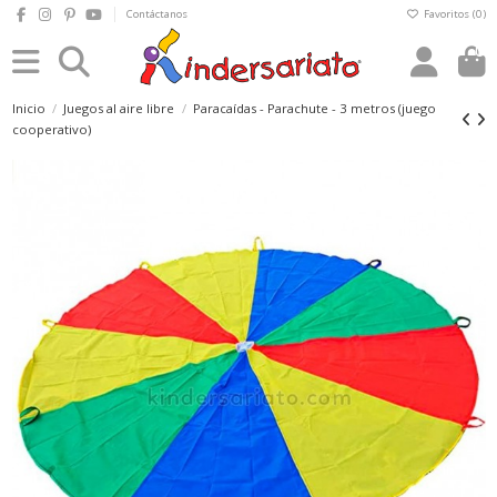
Contáctanos
Favoritos (
0
)
0
Inicio
Juegos al aire libre
Paracaídas - Parachute - 3 metros (juego
cooperativo)