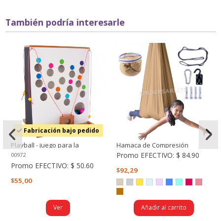
También podría interesarle
Fabricación bajo pedido
Playball - juego para la
Hamaca de Compresión
destreza mental, atención,
Promo EFECTIVO:
$ 84.90
00972
concentración
Promo EFECTIVO:
$ 50.60
$92,29
$55,00
Ver
Añadir al carrito