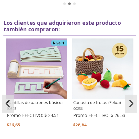
Los clientes que adquirieron este producto
también compraron:
Plantillas de patrones básicos
Canasta de frutas (Felpa)
preescritura - Nivel 1
00825
00236
Promo EFECTIVO:
$ 24.51
Promo EFECTIVO:
$ 26.53
$26,65
$28,84