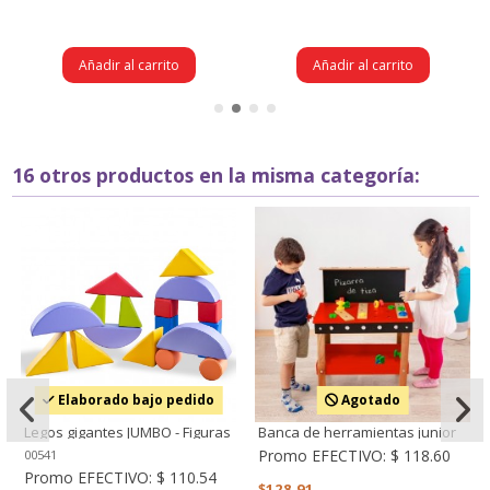
Añadir al carrito
Añadir al carrito
16 otros productos en la misma categoría:
Elaborado bajo pedido
Agotado
Legos gigantes JUMBO - Figuras
Banca de herramientas junior
Geométricas x 17 piezas
(3 años en adelante)
Promo EFECTIVO:
$ 118.60
00541
Promo EFECTIVO:
$ 110.54
$128,91