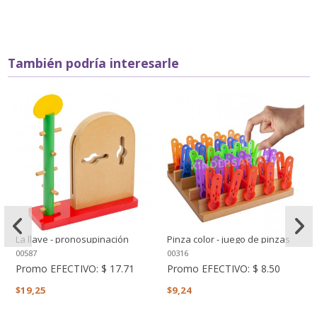
También podría interesarle
La llave - pronosupinación
Pinza color - juego de pinzas
varios espesores
00587
00316
Promo EFECTIVO:
$ 17.71
Promo EFECTIVO:
$ 8.50
$19,25
$9,24