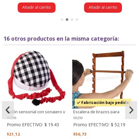
Añadir al carrito
Añadir al carrito
16 otros productos en la misma categoría:
Fabricación bajo pedido
Balón sensorial con sonajero y
Escalera de brazos para
manilla (blanco, rojo y negro)
terapia
00399
00290
Promo EFECTIVO:
$ 19.43
Promo EFECTIVO:
$ 52.19
$21,12
$56,73