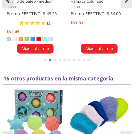
Rodillo de gateo - medium
Hamaca Columpio
30450
00538
Promo EFECTIVO:
$ 48.25
Promo EFECTIVO:
$ 84.00
$91,31
(1)
$52,45
Añadir al carrito
Añadir al carrito
16 otros productos en la misma categoría: