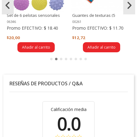
Set de 6 pelotas sensoriales
Guantes de texturas (5
(varias texturas)
texturas)
06346
00261
Promo EFECTIVO:
$ 18.40
Promo EFECTIVO:
$ 11.70
$20,00
$12,72
Añadir al carrito
Añadir al carrito
RESEÑAS DE PRODUCTOS / Q&A
Calificación media
0.0