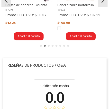
Pouffe de princesa - Asiento
Panel pizarra portarrollo
acolchado
03569
00974
Promo EFECTIVO:
$ 38.87
Promo EFECTIVO:
$ 182.99
$42,25
$198,90
Añadir al carrito
Añadir al carrito
RESEÑAS DE PRODUCTOS / Q&A
Calificación media
0.0