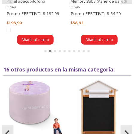
Panel ábaco xilófono
Memory Baby (Panel de pared)
00969
00246
Promo EFECTIVO:
$ 182.99
Promo EFECTIVO:
$ 54.20
$198,90
$58,92
Añadir al carrito
Añadir al carrito
16 otros productos en la misma categoría: