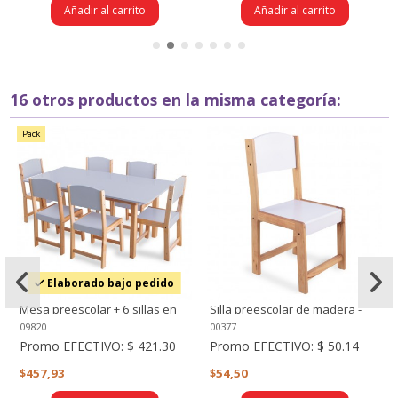
Añadir al carrito
Añadir al carrito
16 otros productos en la misma categoría:
Pack
Elaborado bajo pedido
Mesa preescolar + 6 sillas en
Silla preescolar de madera -
madera (120 x 60 cm.) Gris
Blanca
09820
00377
Promo EFECTIVO:
$ 421.30
Promo EFECTIVO:
$ 50.14
$457,93
$54,50