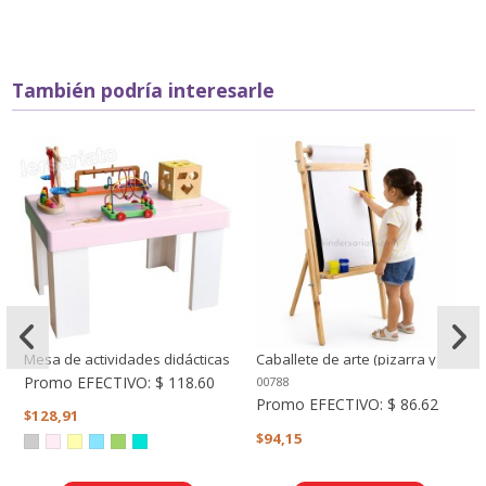
También podría interesarle
Mesa de actividades didácticas
Caballete de arte (pizarra y
rollo) - altura regulable
Promo EFECTIVO:
$ 118.60
00788
Promo EFECTIVO:
$ 86.62
$128,91
$94,15