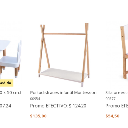
pedido
50 x 50 cm.)
Portadisfraces infantil Montessori
Silla prees
Blanca
00954
00377
07.24
Promo EFECTIVO:
$ 124.20
Promo EF
$135,00
$54,50