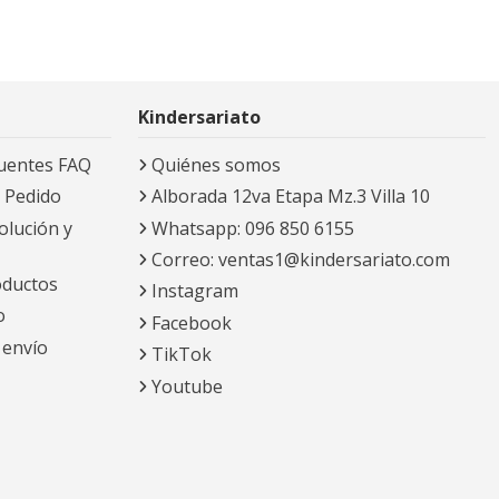
Kindersariato
uentes FAQ
Quiénes somos
 Pedido
Alborada 12va Etapa Mz.3 Villa 10
olución y
Whatsapp: 096 850 6155
Correo: ventas1@kindersariato.com
oductos
Instagram
o
Facebook
 envío
TikTok
Youtube