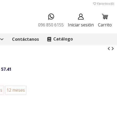
Favoritos (
0
)
096 850 6155
Iniciar sesión
Carrito
Catálogo
Contáctanos
 57.41
es
12 meses