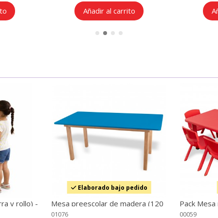
ito
Añadir al carrito
Añ
Elaborado bajo pedido
ra y rollo) -
Mesa preescolar de madera (120
Pack Mesa r
x 60 cm.) Azul
- mobiliario
01076
00059