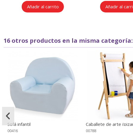
Añadir al carrito
Añadir al carr
16 otros productos en la misma categoría:
Sofá infantil
Caballete de arte (pizar
altura regulable
00416
00788