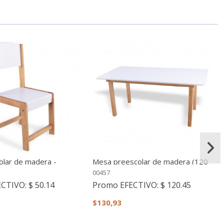
colar de madera -
Mesa preescolar de madera (120
x 60 cm.) Blanca
00457
ECTIVO:
$ 50.14
Promo EFECTIVO:
$ 120.45
$130,93