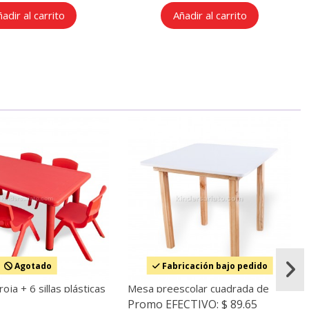
adir al carrito
Añadir al carrito
Agotado
Fabricación bajo pedido
oja + 6 sillas plásticas
Mesa preescolar cuadrada de
 de aula
madera (60 x 60 cm.)
Promo EFECTIVO:
$ 89.65