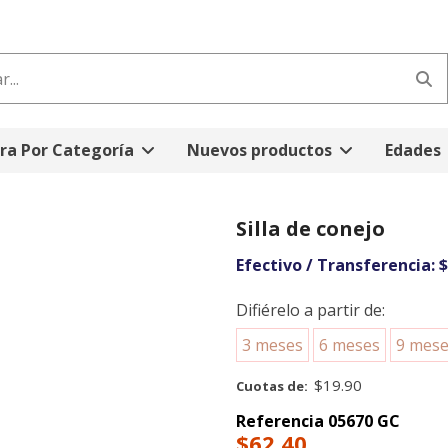
a Por Categoría
Nuevos productos
Edades
Silla de conejo
Efectivo / Transferencia:
$
Difiérelo a partir de:
3 meses
6 meses
9 mes
$19.90
Cuotas de:
Referencia
05670 GC
$62,40