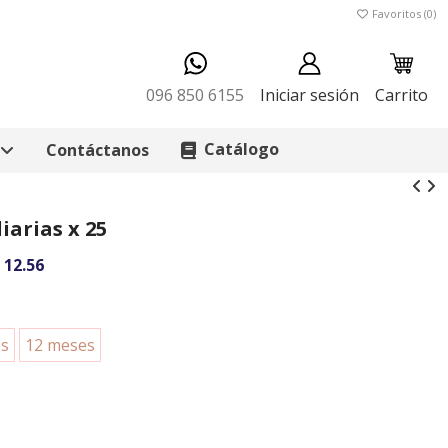
Favoritos (
0
)
096 850 6155
Iniciar sesión
Carrito
Catálogo
Contáctanos
iarias x 25
 12.56
es
12 meses