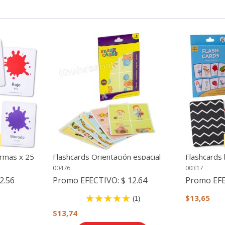
ormas x 25
Flashcards Orientación espacial
Flashcards 
(blanco, ro
00476
00317
2.56
Promo EFECTIVO:
$ 12.64
Promo EF
$13,65
(1)
$13,74