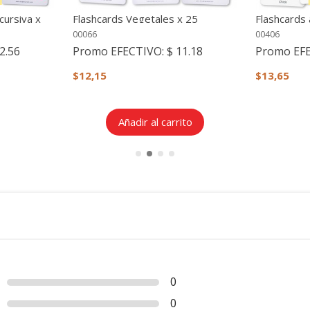
cursiva x
Flashcards Vegetales x 25
Flashcards
Imágenes re
00066
00406
2.56
Promo EFECTIVO:
$ 11.18
Promo EF
$12,15
$13,65
Añadir al carrito
0
0