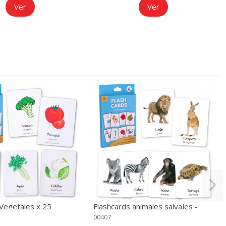
Ver
Ver
 Vegetales x 25
Flashcards animales salvajes -
Imágenes reales, bilingüe
00407