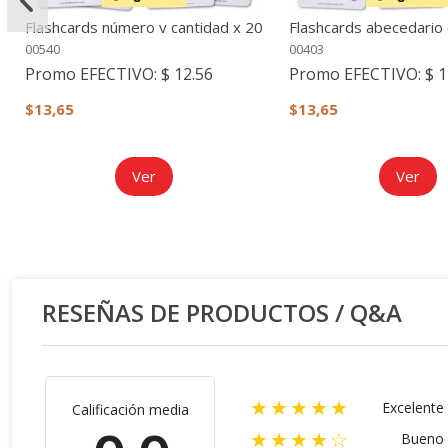
Flashcards número y cantidad x 20
Flashcards abecedario 
26
00540
00403
Promo EFECTIVO:
$ 12.56
Promo EFECTIVO:
$ 1
$13,65
$13,65
Ver
Ver
RESEÑAS DE PRODUCTOS / Q&A
★★★★★
Excelente
Calificación media
★★★★☆
Bueno