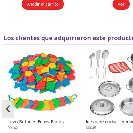
Añadir al carrito
Ver
Los clientes que adquirieron este produc
Lego Botones Funny Blocks
Juego de cocina - Versi
piezas
00142
00045