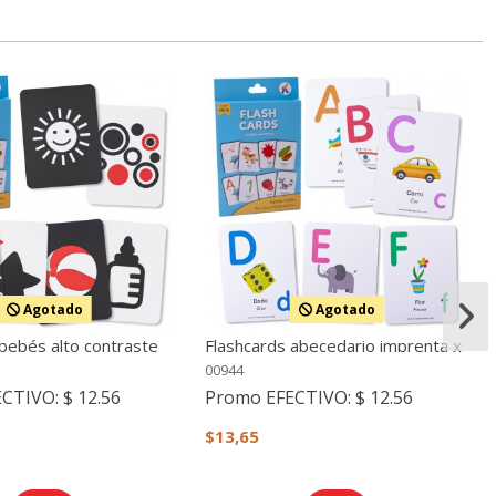
Agotado
Agotado
bebés alto contraste
Flashcards abecedario imprenta x
jo y negro)
26
00944
ECTIVO:
$ 12.56
Promo EFECTIVO:
$ 12.56
$13,65