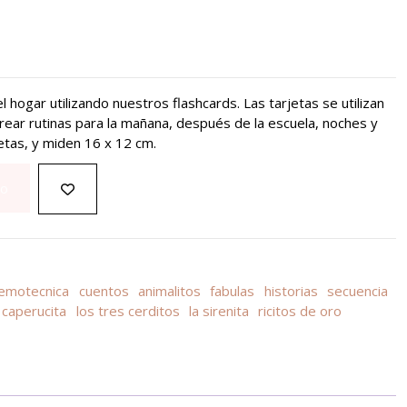
l hogar utilizando nuestros flashcards. Las tarjetas se utilizan
ear rutinas para la mañana, después de la escuela, noches y
etas, y miden 16 x 12 cm.
to
emotecnica
cuentos
animalitos
fabulas
historias
secuencia
caperucita
los tres cerditos
la sirenita
ricitos de oro