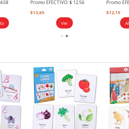
4.58
Promo EFECTIVO:
$ 12.56
Promo EF
$13,65
$12,15
ito
Ver
Añ