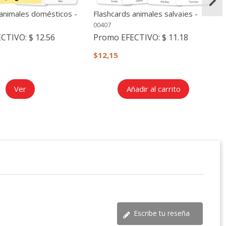
 animales domésticos -
Flashcards animales salvajes -
ales, bilingüe
Imágenes reales, bilingüe
00407
ECTIVO:
$ 12.56
Promo EFECTIVO:
$ 11.18
$12,15
Ver
Añadir al carrito
Escribe tu reseña