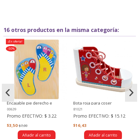
16 otros productos en la misma categoría:
¡En oferta!
-50%
Encajable pie derecho e
Bota roja para coser
izquierdo
00639
81021
Promo EFECTIVO:
$ 3.22
Promo EFECTIVO:
$ 15.12
$3,50
$16,43
$7,00
Añadir al carrito
Añadir al carrito