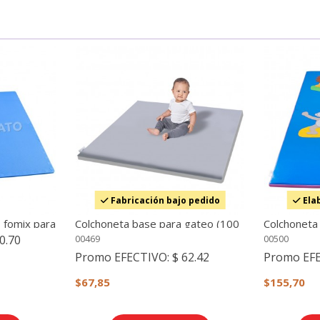
Fabricación bajo pedido
Ela
 fomix para
Colchoneta base para gateo (100
Colchoneta
tami
x 100 cm)
salvajes (M
0.70
00469
00500
Promo EFECTIVO:
$ 62.42
Promo EF
$67,85
$155,70