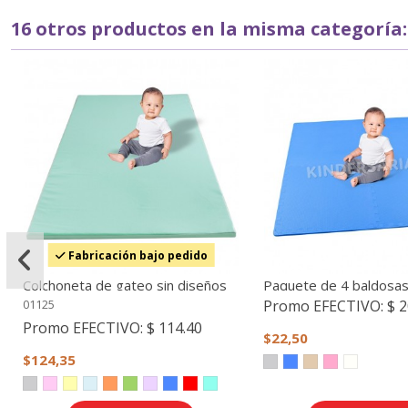
16 otros productos en la misma categoría:
Fabricación bajo pedido
Colchoneta de gateo sin diseños
Paquete de 4 baldosas
piso - Espuma flex, ta
Promo EFECTIVO:
$ 2
01125
Promo EFECTIVO:
$ 114.40
$22,50
$124,35