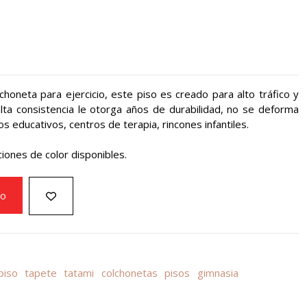
lchoneta para ejercicio, este piso es creado para alto tráfico y
lta consistencia le otorga años de durabilidad, no se deforma
os educativos, centros de terapia, rincones infantiles.
ones de color disponibles.
to
piso
tapete
tatami
colchonetas
pisos
gimnasia