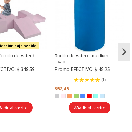
icación bajo pedido
ircuito de gateo)
Rodillo de gateo - medium
30450
ECTIVO:
$ 348.59
Promo EFECTIVO:
$ 48.25
(1)
$52,45
adir al carrito
Añadir al carrito