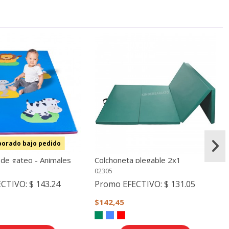
borado bajo pedido
 de gateo - Animales
Colchoneta plegable 2x1
odelo 1)
02305
ECTIVO:
$ 143.24
Promo EFECTIVO:
$ 131.05
$142,45