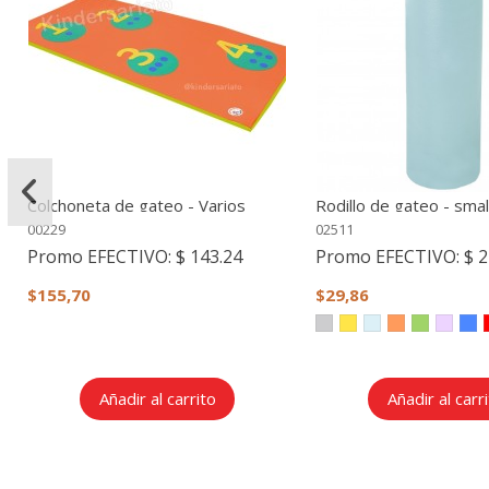
Colchoneta de gateo - Varios
Rodillo de gateo - smal
modelos
00229
02511
Promo EFECTIVO:
$ 143.24
Promo EFECTIVO:
$ 2
$155,70
$29,86
Añadir al carrito
Añadir al carr