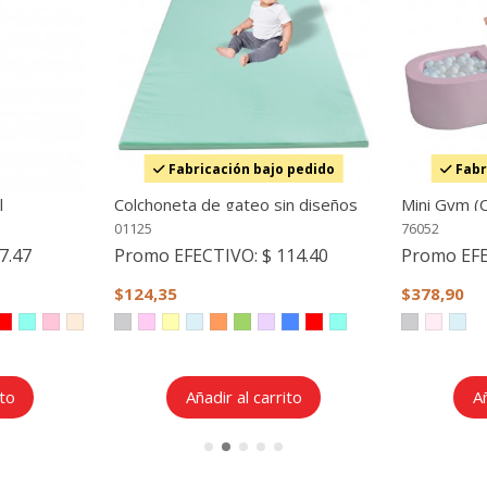
Fabricación bajo pedido
Fabr
l
Colchoneta de gateo sin diseños
Mini Gym (C
01125
76052
7.47
Promo EFECTIVO:
$ 114.40
Promo EF
$124,35
$378,90
ito
Añadir al carrito
Añ