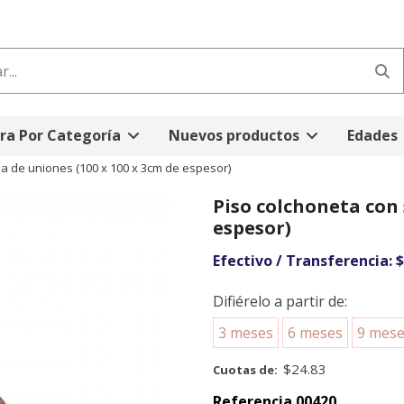
a Por Categoría
Nuevos productos
Edades
a de uniones (100 x 100 x 3cm de espesor)
Piso colchoneta con 
espesor)
Efectivo / Transferencia:
$
Difiérelo a partir de:
3 meses
6 meses
9 mes
$24.83
Cuotas de:
Referencia
00420