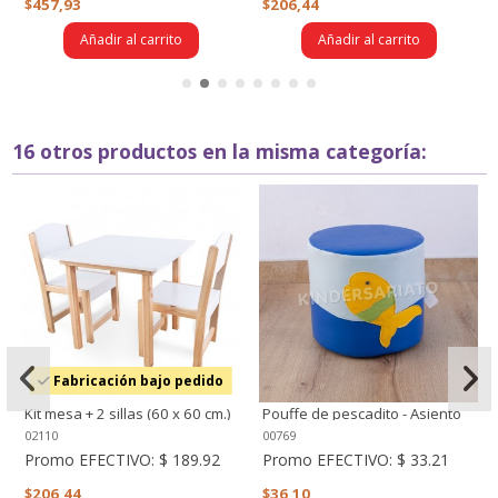
$457,93
$206,44
Añadir al carrito
Añadir al carrito
16 otros productos en la misma categoría:
Fabricación bajo pedido
Kit mesa + 2 sillas (60 x 60 cm.)
Pouffe de pescadito - Asiento
Blanca
acolchado
02110
00769
Promo EFECTIVO:
$ 189.92
Promo EFECTIVO:
$ 33.21
$206,44
$36,10