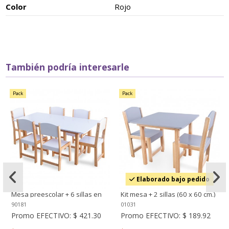
Color
Rojo
También podría interesarle
Pack
Pack
Elaborado bajo pedido
Mesa preescolar + 6 sillas en
Kit mesa + 2 sillas (60 x 60 cm.)
madera (120 x 60 cm.) Blanca
Gris
90181
01031
Promo EFECTIVO:
$ 421.30
Promo EFECTIVO:
$ 189.92