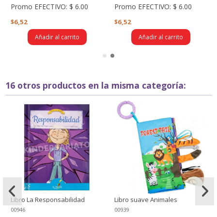
Promo EFECTIVO:
$ 6.00
Promo EFECTIVO:
$ 6.00
$6,52
$6,52
Añadir al carrito
Añadir al carrito
16 otros productos en la misma categoría:
Libro La Responsabilidad
Libro suave Animales
forestales (Tela)
00946
00939