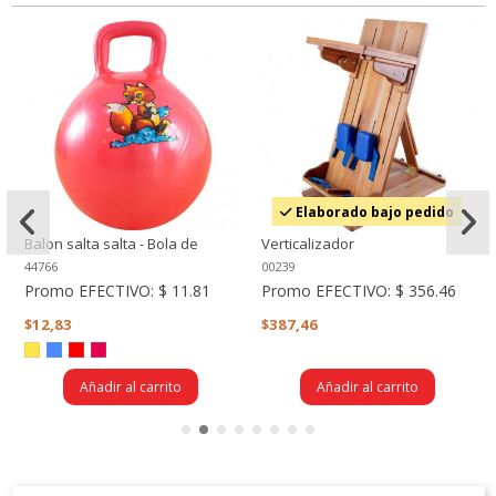
Elaborado bajo pedido
Balon salta salta - Bola de
Verticalizador
salto, Hooper ball, Pelota
44766
00239
inflable con agarradera
Promo EFECTIVO:
$ 11.81
Promo EFECTIVO:
$ 356.46
$12,83
$387,46
Añadir al carrito
Añadir al carrito