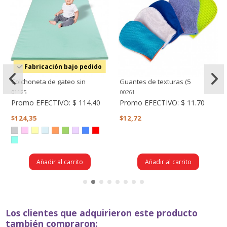
Fabricación bajo pedido
Colchoneta de gateo sin
Guantes de texturas (5
diseños
texturas)
01125
00261
Promo EFECTIVO:
$ 114.40
Promo EFECTIVO:
$ 11.70
$124,35
$12,72
Añadir al carrito
Añadir al carrito
Los clientes que adquirieron este producto
también compraron: