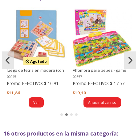
Agotado
Juego de tetris en madera (con
Alfombra para bebes - game
cartillas)
carpet - sonidos
00945
00657
Promo EFECTIVO:
$ 10.91
Promo EFECTIVO:
$ 17.57
$11,86
$19,10
Ver
Añadir al carrito
16 otros productos en la misma categoría: